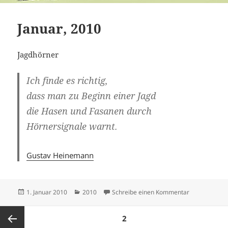
Januar, 2010
Jagdhörner
Ich finde es richtig,
dass man zu Beginn einer Jagd
die Hasen und Fasanen durch
Hörnersignale warnt.
Gustav Heinemann
Veröffentlicht
Kategorien
zu Januar, 20
1. Januar 2010
2010
Schreibe einen Kommentar
am
Seitennummerierung
SEITE
2
der