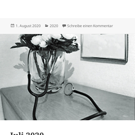
Veröffentlicht
Kategorien
zu August 2
1. August 2020
2020
Schreibe einen Kommentar
am