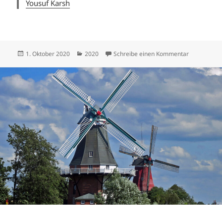
Yousuf Karsh
Veröffentlicht
Kategorien
zu Oktober 
1. Oktober 2020
2020
Schreibe einen Kommentar
am