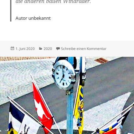
die anderen bauen Windräder.
Autor unbekannt
Veröffentlicht
Kategorien
zu Juni 2020
1. Juni 2020
2020
Schreibe einen Kommentar
am