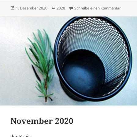
Veröffentlicht
Kategorien
zu Dezem
1. Dezember 2020
2020
Schreibe einen Kommentar
am
November 2020
der Kreis