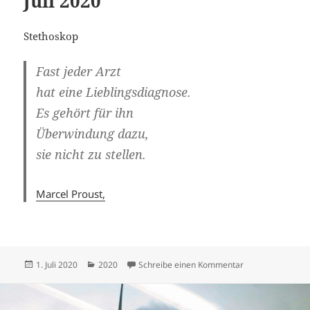
Juli 2020
Stethoskop
Fast jeder Arzt
hat eine Lieblingsdiagnose.
Es gehört für ihn
Überwindung dazu,
sie nicht zu stellen.
Marcel Proust,
Veröffentlicht
Kategorien
zu Juli 2020
1. Juli 2020
2020
Schreibe einen Kommentar
am