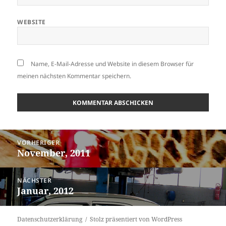
WEBSITE
Name, E-Mail-Adresse und Website in diesem Browser für
meinen nächsten Kommentar speichern.
Beitragsnavigation
VORHERIGER
November, 2011
Vorheriger
Beitrag:
NÄCHSTER
Januar, 2012
Nächster
Beitrag:
Datenschutzerklärung
Stolz präsentiert von WordPress