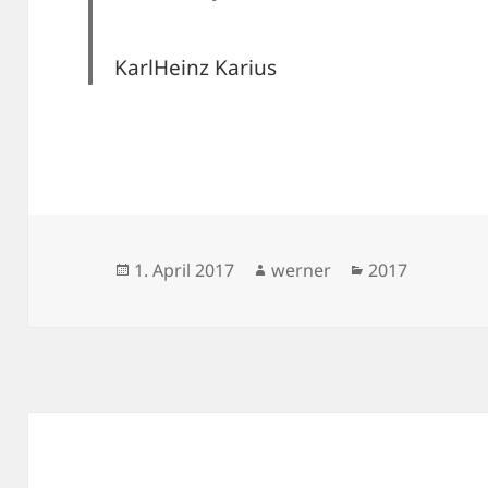
KarlHeinz Karius
Veröffentlicht
Autor
Kategorien
1. April 2017
werner
2017
am