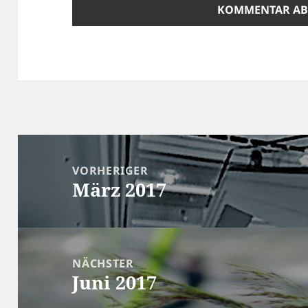
Beitragsnavigation
VORHERIGER
März 2017
Vorheriger
Beitrag:
NÄCHSTER
Juni 2017
Nächster
Beitrag: