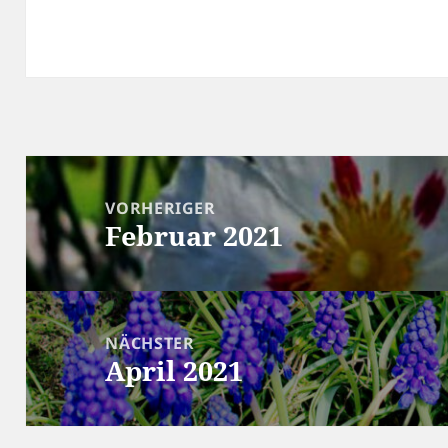
Beitragsnavigation
VORHERIGER
Februar 2021
Vorheriger
Beitrag:
NÄCHSTER
April 2021
Nächster
Beitrag: