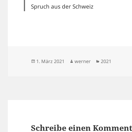
Spruch aus der Schweiz
Veröffentlicht
Autor
Kategorien
1. März 2021
werner
2021
am
Schreibe einen Kommen