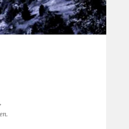
,
en.