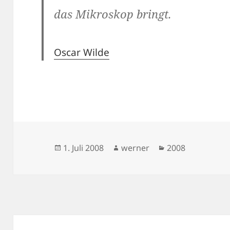
das Mikroskop bringt.
Oscar Wilde
Veröffentlicht
Autor
Kategorien
1. Juli 2008
werner
2008
am