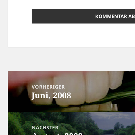
Beitragsnavigation
VORHERIGER
Juni, 2008
Vorheriger
Beitrag:
NÄCHSTER